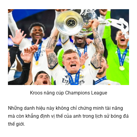
Kroos nâng cúp Champions League
Những danh hiệu này không chỉ chứng minh tài năng
mà còn khẳng định vị thế của anh trong lịch sử bóng đá
thế giới.