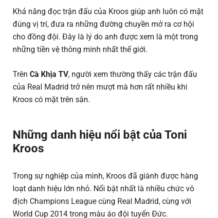
Khả năng đọc trận đấu của Kroos giúp anh luôn có mặt
đúng vị trí, đưa ra những đường chuyền mở ra cơ hội
cho đồng đội. Đây là lý do anh được xem là một trong
những tiền vệ thông minh nhất thế giới.
Trên
Cà Khịa TV
, người xem thường thấy các trận đấu
của Real Madrid trở nên mượt mà hơn rất nhiều khi
Kroos có mặt trên sân.
Những danh hiệu nổi bật của Toni
Kroos
Trong sự nghiệp của mình, Kroos đã giành được hàng
loạt danh hiệu lớn nhỏ. Nổi bật nhất là nhiều chức vô
địch Champions League cùng Real Madrid, cùng với
World Cup 2014 trong màu áo đội tuyển Đức.