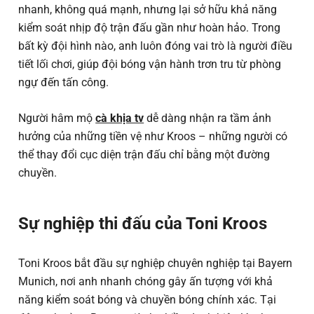
nhanh, không quá mạnh, nhưng lại sở hữu khả năng
kiểm soát nhịp độ trận đấu gần như hoàn hảo. Trong
bất kỳ đội hình nào, anh luôn đóng vai trò là người điều
tiết lối chơi, giúp đội bóng vận hành trơn tru từ phòng
ngự đến tấn công.
Người hâm mộ
cà khịa tv
dễ dàng nhận ra tầm ảnh
hưởng của những tiền vệ như Kroos – những người có
thể thay đổi cục diện trận đấu chỉ bằng một đường
chuyền.
Sự nghiệp thi đấu của Toni Kroos
Toni Kroos bắt đầu sự nghiệp chuyên nghiệp tại Bayern
Munich, nơi anh nhanh chóng gây ấn tượng với khả
năng kiểm soát bóng và chuyền bóng chính xác. Tại