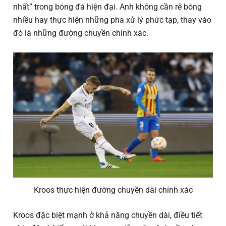
nhất” trong bóng đá hiện đại. Anh không cần rê bóng
nhiều hay thực hiện những pha xử lý phức tạp, thay vào
đó là những đường chuyền chính xác.
Kroos thực hiện đường chuyền dài chính xác
Kroos đặc biệt mạnh ở khả năng chuyền dài, điều tiết