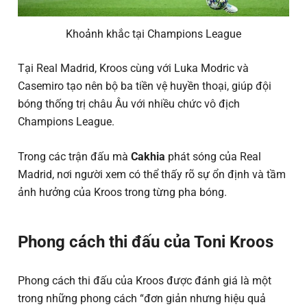
Khoảnh khắc tại Champions League
Tại Real Madrid, Kroos cùng với Luka Modric và
Casemiro tạo nên bộ ba tiền vệ huyền thoại, giúp đội
bóng thống trị châu Âu với nhiều chức vô địch
Champions League.
Trong các trận đấu mà
Cakhia
phát sóng của Real
Madrid, nơi người xem có thể thấy rõ sự ổn định và tầm
ảnh hưởng của Kroos trong từng pha bóng.
Phong cách thi đấu của Toni Kroos
Phong cách thi đấu của Kroos được đánh giá là một
trong những phong cách “đơn giản nhưng hiệu quả