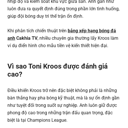
nhịp độ và kiểm soát khu vực giữa sân. Anh gần như
luôn đưa ra quyết định đúng trong phần lớn tình huống,
giúp đội bóng duy trì thế trận ổn định.
Khi phân tích chiến thuật trên
bảng xếp hạng bóng đá
anh
Cakhia TV
, nhiều chuyên gia thường lấy Kroos làm
ví dụ điển hình cho mẫu tiền vệ kiến thiết hiện đại.
Vì sao Toni Kroos được đánh giá
cao?
Điều khiến Kroos trở nên đặc biệt không phải là những
bàn thắng hay pha bóng kỹ thuật, mà là sự ổn định gần
như tuyệt đối trong suốt sự nghiệp. Anh luôn giữ được
phong độ cao trong những trận đấu quan trọng, đặc
biệt là tại Champions League.