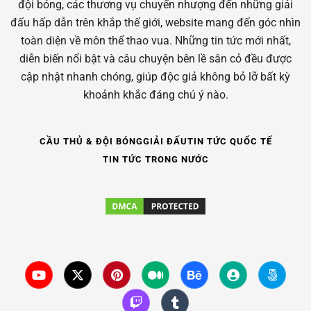
đội bóng, các thương vụ chuyển nhượng đến những giải
đấu hấp dẫn trên khắp thế giới, website mang đến góc nhìn
toàn diện về môn thể thao vua. Những tin tức mới nhất,
diễn biến nổi bật và câu chuyện bên lề sân cỏ đều được
cập nhật nhanh chóng, giúp độc giả không bỏ lỡ bất kỳ
khoảnh khắc đáng chú ý nào.
CẦU THỦ & ĐỘI BÓNG
GIẢI ĐẤU
TIN TỨC QUỐC TẾ
TIN TỨC TRONG NƯỚC