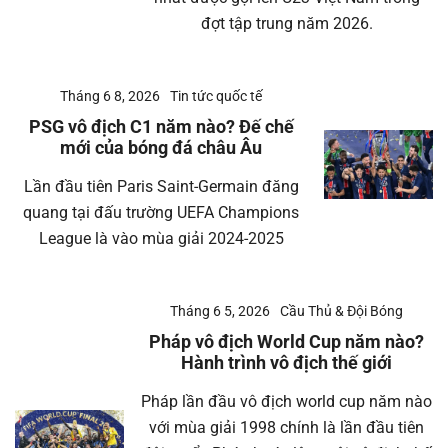
đợt tập trung năm 2026.
Tháng 6 8, 2026
Tin tức quốc tế
PSG vô địch C1 năm nào? Đế chế
mới của bóng đá châu Âu
Lần đầu tiên Paris Saint-Germain đăng
quang tại đấu trường UEFA Champions
League là vào mùa giải 2024-2025
Tháng 6 5, 2026
Cầu Thủ & Đội Bóng
Pháp vô địch World Cup năm nào?
Hành trình vô địch thế giới
Pháp lần đầu vô địch world cup năm nào
với mùa giải 1998 chính là lần đầu tiên