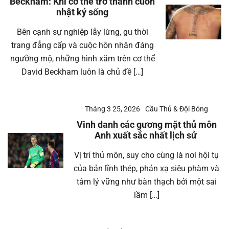
Beckham: Khi cơ thể trở thành cuốn
nhật ký sống
Bên cạnh sự nghiệp lẫy lừng, gu thời
trang đẳng cấp và cuộc hôn nhân đáng
ngưỡng mộ, những hình xăm trên cơ thể
David Beckham luôn là chủ đề […]
Tháng 3 25, 2026
Cầu Thủ & Đội Bóng
Vinh danh các gương mặt thủ môn
Anh xuất sắc nhất lịch sử
Vị trí thủ môn, suy cho cùng là nơi hội tụ
của bản lĩnh thép, phản xạ siêu phàm và
tâm lý vững như bàn thạch bởi một sai
lầm […]