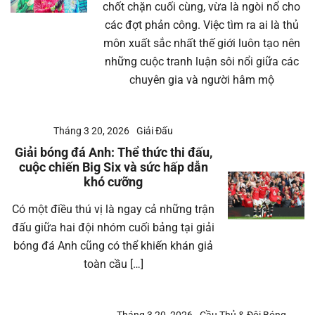
chốt chặn cuối cùng, vừa là ngòi nổ cho
các đợt phản công. Việc tìm ra ai là thủ
môn xuất sắc nhất thế giới luôn tạo nên
những cuộc tranh luận sôi nổi giữa các
chuyên gia và người hâm mộ
Tháng 3 20, 2026
Giải Đấu
Giải bóng đá Anh: Thể thức thi đấu,
cuộc chiến Big Six và sức hấp dẫn
khó cưỡng
Có một điều thú vị là ngay cả những trận
đấu giữa hai đội nhóm cuối bảng tại giải
bóng đá Anh cũng có thể khiến khán giả
toàn cầu […]