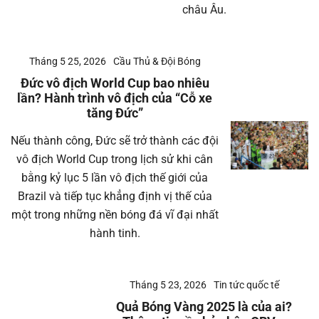
châu Âu.
Tháng 5 25, 2026
Cầu Thủ & Đội Bóng
Đức vô địch World Cup bao nhiêu
lần? Hành trình vô địch của “Cỗ xe
tăng Đức”
Nếu thành công, Đức sẽ trở thành các đội
vô địch World Cup trong lịch sử khi cân
bằng kỷ lục 5 lần vô địch thế giới của
Brazil và tiếp tục khẳng định vị thế của
một trong những nền bóng đá vĩ đại nhất
hành tinh.
Tháng 5 23, 2026
Tin tức quốc tế
Quả Bóng Vàng 2025 là của ai?