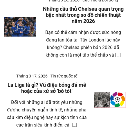
Tháng 3 20, 2026
Cầu Thủ & Đội Bóng
Những cầu thủ Chelsea quan trọng
bậc nhất trong sơ đồ chiến thuật
năm 2026
Bạn có thể cảm nhận được sức nóng
đang lan tỏa tại Tây London lúc này
không? Chelsea phiên bản 2026 đã
không còn là một tập thể chắp vá […]
Tháng 3 17, 2026
Tin tức quốc tế
La Liga là gì? Vũ điệu bóng đá mê
hoặc của xứ sở ‘bò tót’
Đối với những ai đã trót yêu những
đường chuyền ngắn tinh tế, những pha
xâu kim điệu nghệ hay sự kịch tính của
các trận siêu kinh điển, cái […]