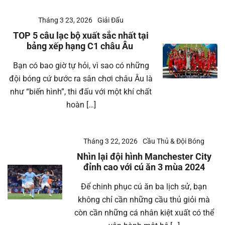
Tháng 3 23, 2026
Giải Đấu
TOP 5 câu lạc bộ xuất sắc nhất tại
bảng xếp hạng C1 châu Âu
Bạn có bao giờ tự hỏi, vì sao có những
đội bóng cứ bước ra sân chơi châu Âu là
như “biến hình”, thi đấu với một khí chất
hoàn […]
Tháng 3 22, 2026
Cầu Thủ & Đội Bóng
Nhìn lại đội hình Manchester City
đỉnh cao với cú ăn 3 mùa 2024
Để chinh phục cú ăn ba lịch sử, bạn
không chỉ cần những cầu thủ giỏi mà
còn cần những cá nhân kiệt xuất có thể