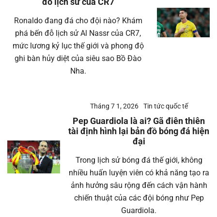
đỗ lịch sử của CR7
Ronaldo đang đá cho đội nào? Khám
phá bến đỗ lịch sử Al Nassr của CR7,
mức lương kỷ lục thế giới và phong độ
ghi bàn hủy diệt của siêu sao Bồ Đào
Nha.
Tháng 7 1, 2026
Tin tức quốc tế
Pep Guardiola là ai? Gã điên thiên
tài định hình lại bản đồ bóng đá hiện
đại
Trong lịch sử bóng đá thế giới, không
nhiều huấn luyện viên có khả năng tạo ra
ảnh hưởng sâu rộng đến cách vận hành
chiến thuật của các đội bóng như Pep
Guardiola.