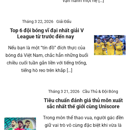
vận hành một hệ […]
Tháng 3 22, 2026
Giải Đấu
Top 6 đội bóng vĩ đại nhất giải V
League từ trước đến nay
Nếu bạn là một “tín đồ” đích thực của
bóng đá Việt Nam, chắc hẳn những buổi
chiều cuối tuần gắn liền với tiếng trống,
tiếng hò reo trên khắp […]
Tháng 3 21, 2026
Cầu Thủ & Đội Bóng
Tiêu chuẩn đánh giá thủ môn xuất
sắc nhất thế giới cùng Uniscore
Trong môn thể thao vua, người gác đền
giữ vai trò vô cùng đặc biệt khi vừa là