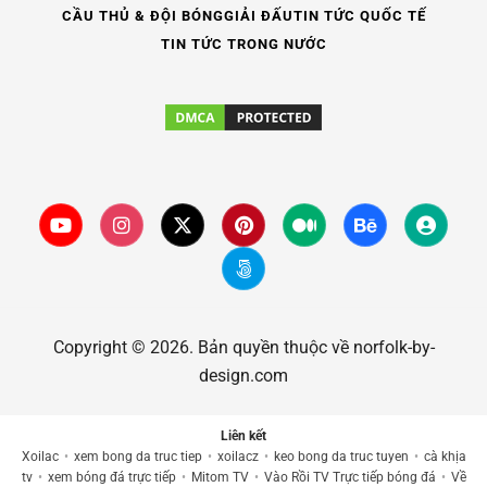
CẦU THỦ & ĐỘI BÓNG
GIẢI ĐẤU
TIN TỨC QUỐC TẾ
TIN TỨC TRONG NƯỚC
Copyright © 2026. Bản quyền thuộc về norfolk-by-
design.com
Liên kết
Xoilac
•
xem bong da truc tiep
•
xoilacz
•
keo bong da truc tuyen
•
cà khịa
tv
•
xem bóng đá trực tiếp
•
Mitom TV
•
Vào Rồi TV Trực tiếp bóng đá
•
Về