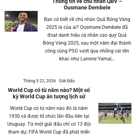
Thông tin về chủ nhân QBV –
Ousmane Dembele
Bạn có biết về chủ nhân Quả Bóng Vàng
2025 là của ai? Ousmane Dembele đã
đoạt danh hiệu cá nhân cao quý Quả
Bóng Vàng 2025, sau một năm đại thành
công cùng PSG vượt qua những cái tên
khác như Lamine Yamal,..
Tháng 5 22, 2026
Giải Đấu
World Cup có từ năm nào? Một số
kỳ World Cup ấn tượng lịch sử
World Cup có từ năm nào đó là năm
1930 và được tổ chức lần đầu tiên tại
Uruguay. Từ một giải đấu chỉ có 13 đội
tham dự, FIFA World Cup đã phát triển