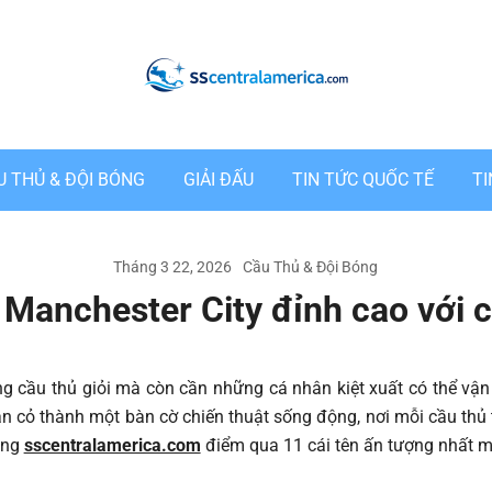
Tin Tức Bóng Đá 24/7
U THỦ & ĐỘI BÓNG
GIẢI ĐẤU
TIN TỨC QUỐC TẾ
T
Tháng 3 22, 2026
Cầu Thủ & Đội Bóng
h Manchester City đỉnh cao với
ng cầu thủ giỏi mà còn cần những cá nhân kiệt xuất có thể vận
sân cỏ thành một bàn cờ chiến thuật sống động, nơi mỗi cầu thủ
Cùng
sscentralamerica.com
điểm qua 11 cái tên ấn tượng nhất m