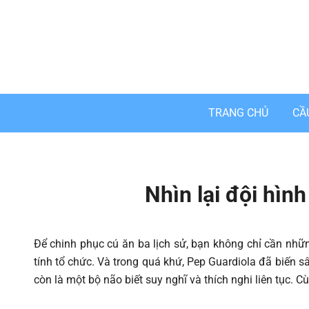
Skip
to
content
TRANG CHỦ
CẦ
Nhìn lại đội hìn
Để chinh phục cú ăn ba lịch sử, bạn không chỉ cần nhữ
tính tổ chức. Và trong quá khứ, Pep Guardiola đã biến 
còn là một bộ não biết suy nghĩ và thích nghi liên tục. 