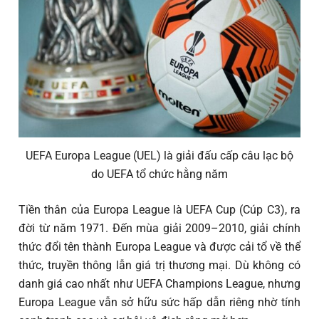
UEFA Europa League (UEL) là giải đấu cấp câu lạc bộ
do UEFA tổ chức hằng năm
Tiền thân của Europa League là UEFA Cup (Cúp C3), ra
đời từ năm 1971. Đến mùa giải 2009–2010, giải chính
thức đổi tên thành Europa League và được cải tổ về thể
thức, truyền thông lẫn giá trị thương mại. Dù không có
danh giá cao nhất như UEFA Champions League, nhưng
Europa League vẫn sở hữu sức hấp dẫn riêng nhờ tính