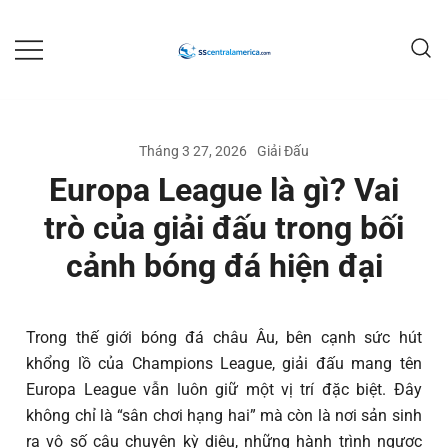
Skip
to
content
Tin Tức Bóng Đá 24/7
Tháng 3 27, 2026
Giải Đấu
Europa League là gì? Vai
trò của giải đấu trong bối
cảnh bóng đá hiện đại
Trong thế giới bóng đá châu Âu, bên cạnh sức hút
khổng lồ của Champions League, giải đấu mang tên
Europa League vẫn luôn giữ một vị trí đặc biệt. Đây
không chỉ là “sân chơi hạng hai” mà còn là nơi sản sinh
ra vô số câu chuyện kỳ diệu, những hành trình ngược