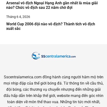
Arsenal vô địch Ngoại Hạng Anh gần nhất là mùa giải
nào? Chức vô địch sau 22 năm chờ đợi
Tháng 6 4, 2026
World Cup 2006 đội nào vô địch? Thành tích vô địch
xuất sắc
Sscentralamerica.com đồng hành cùng người hâm mộ trên
mọi nhịp đập của thế giới bóng đá. Từ thông tin về cầu thủ,
đội bóng, các thương vụ chuyển nhượng đến những giải
đấu hấp dẫn trên khắp thế giới, website mang đến góc nhìn
toàn diện về môn thể thao vua. Những tin tức mới nhất,