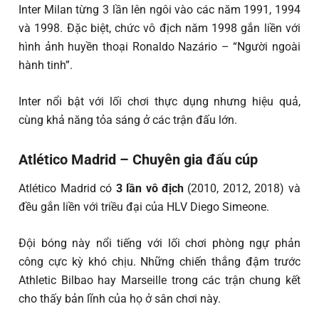
Inter Milan từng 3 lần lên ngôi vào các năm 1991, 1994
và 1998. Đặc biệt, chức vô địch năm 1998 gắn liền với
hình ảnh huyền thoại Ronaldo Nazário – “Người ngoài
hành tinh”.
Inter nổi bật với lối chơi thực dụng nhưng hiệu quả,
cùng khả năng tỏa sáng ở các trận đấu lớn.
Atlético Madrid – Chuyên gia đấu cúp
Atlético Madrid có
3 lần vô địch
(2010, 2012, 2018) và
đều gắn liền với triều đại của HLV Diego Simeone.
Đội bóng này nổi tiếng với lối chơi phòng ngự phản
công cực kỳ khó chịu. Những chiến thắng đậm trước
Athletic Bilbao hay Marseille trong các trận chung kết
cho thấy bản lĩnh của họ ở sân chơi này.