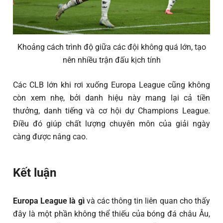
Khoảng cách trình độ giữa các đội không quá lớn, tạo
nên nhiều trận đấu kịch tính
Các CLB lớn khi rơi xuống Europa League cũng không
còn xem nhẹ, bởi danh hiệu này mang lại cả tiền
thưởng, danh tiếng và cơ hội dự Champions League.
Điều đó giúp chất lượng chuyên môn của giải ngày
càng được nâng cao.
Kết luận
Europa League là gì
và các thông tin liên quan cho thấy
đây là một phần không thể thiếu của bóng đá châu Âu,