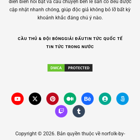
diễn biến nổi bật và câu chuyện bên lề sân cỏ đều được
cập nhật nhanh chóng, giúp độc giả không bỏ lỡ bất kỳ
khoảnh khắc đáng chú ý nào.
CẦU THỦ & ĐỘI BÓNG
GIẢI ĐẤU
TIN TỨC QUỐC TẾ
TIN TỨC TRONG NƯỚC
Copyright © 2026. Bản quyền thuộc về norfolk-by-