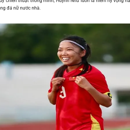
duy chiến thuật thông minh, Huỳnh Như luôn là niềm hy vọng h
óng đá nữ nước nhà.