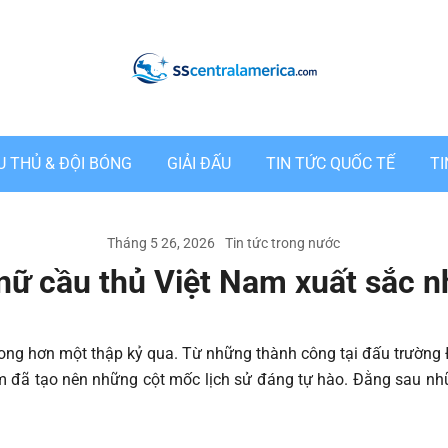
Tin Tức Bóng Đá 24/7
U THỦ & ĐỘI BÓNG
GIẢI ĐẤU
TIN TỨC QUỐC TẾ
T
Tháng 5 26, 2026
Tin tức trong nước
nữ cầu thủ Việt Nam xuất sắc n
rong hơn một thập kỷ qua. Từ những thành công tại đấu trường
m đã tạo nên những cột mốc lịch sử đáng tự hào. Đằng sau nh