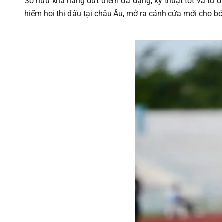
Sở hữu khả năng dứt điểm đa dạng, kỹ thuật tốt và tư 
hiếm hoi thi đấu tại châu Âu, mở ra cánh cửa mới cho b