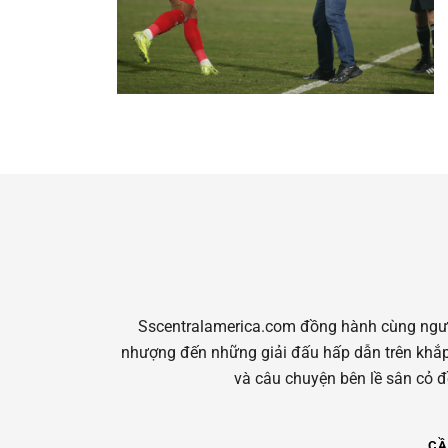
Sscentralamerica.com đồng hành cùng người
nhượng đến những giải đấu hấp dẫn trên khắp t
và câu chuyện bên lề sân cỏ 
CẦ