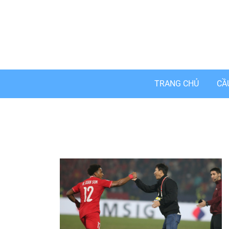
Skip
to
content
TRANG CHỦ
CẦ