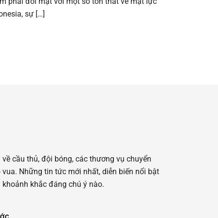
m phải đối mặt với một số tổn thất về mặt lực
nesia, sự […]
về cầu thủ, đội bóng, các thương vụ chuyển
vua. Những tin tức mới nhất, diễn biến nổi bật
ỳ khoảnh khắc đáng chú ý nào.
ƯỚC